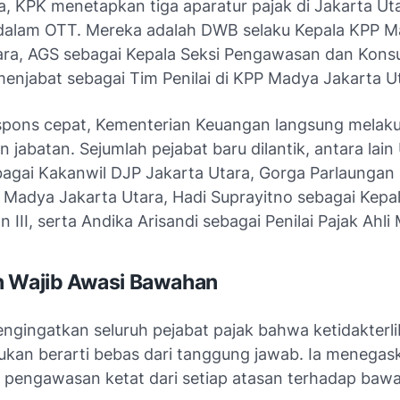
, KPK menetapkan tiga aparatur pajak di Jakarta Ut
dalam OTT. Mereka adalah DWB selaku Kepala KPP 
ara, AGS sebagai Kepala Seksi Pengawasan dan Konsul
enjabat sebagai Tim Penilai di KPP Madya Jakarta U
spons cepat, Kementerian Keuangan langsung melak
jabatan. Sejumlah pejabat baru dilantik, antara lai
bagai Kakanwil DJP Jakarta Utara, Gorga Parlaungan
 Madya Jakarta Utara, Hadi Suprayitno sebagai Kepal
III, serta Andika Arisandi sebagai Penilai Pajak Ahli
n Wajib Awasi Bawahan
ngingatkan seluruh pejabat pajak bahwa ketidakterl
ukan berarti bebas dari tanggung jawab. Ia menegas
 pengawasan ketat dari setiap atasan terhadap baw