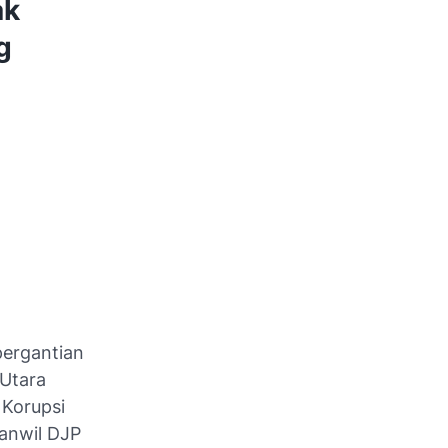
ak
g
ergantian
 Utara
 Korupsi
Kanwil DJP