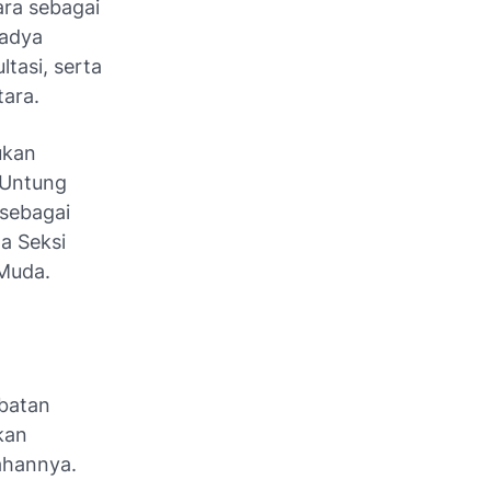
ara sebagai
Madya
tasi, serta
tara.
ukan
n Untung
 sebagai
a Seksi
 Muda.
ibatan
kan
ahannya.