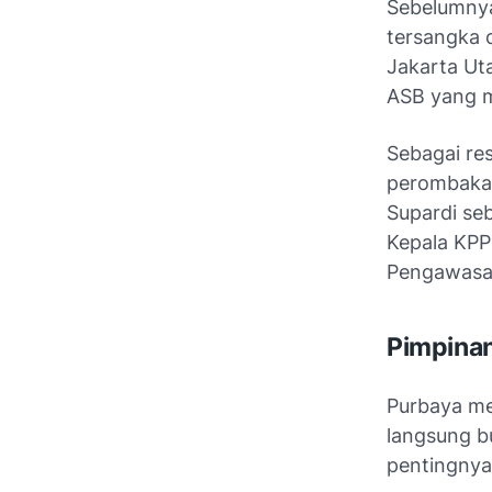
Sebelumnya
tersangka 
Jakarta Ut
ASB yang m
Sebagai re
perombakan 
Supardi se
Kepala KPP
Pengawasan 
Pimpina
Purbaya me
langsung b
pentingnya