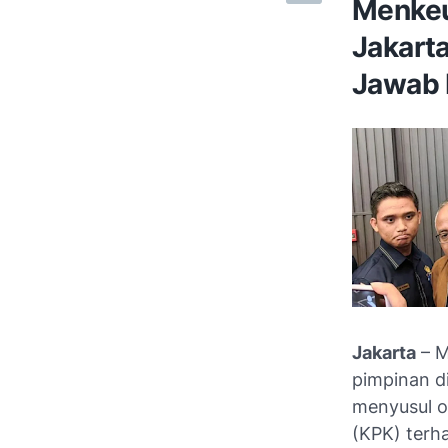
Menkeu
Jakart
Jawab 
Jakarta
– M
pimpinan di
menyusul o
(KPK) terha