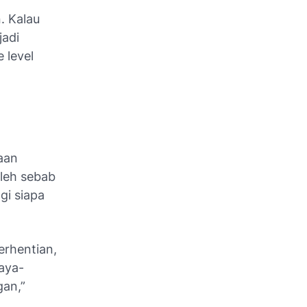
. Kalau
jadi
 level
aan
Oleh sebab
gi siapa
erhentian,
aya-
gan,”