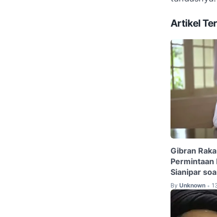
Artikel Ter
Gibran Rak
Permintaan 
Sianipar soa
By
Unknown
1
•