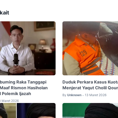
kait
abuming Raka Tanggapi
Duduk Perkara Kasus Kuota
Maaf Rismon Hasiholan
Menjerat Yaqut Cholil Qo
l Polemik Ijazah
By
Unknown
13 Maret 2026
•
3 Maret 2026