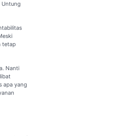
h Untung
abilitas
Meski
a tetap
a. Nanti
libat
s apa yang
ayanan