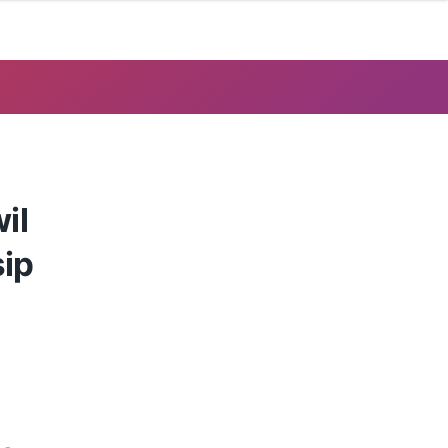
il
sip