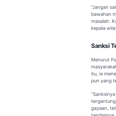
“Jangan sam
bawahan me
masalah. Ka
kepala wila
Sanksi T
Menurut Pu
masyarakat
itu, ia men
pun yang t
“Sanksinya
tergantung
gayaan, tet
tandasnya.