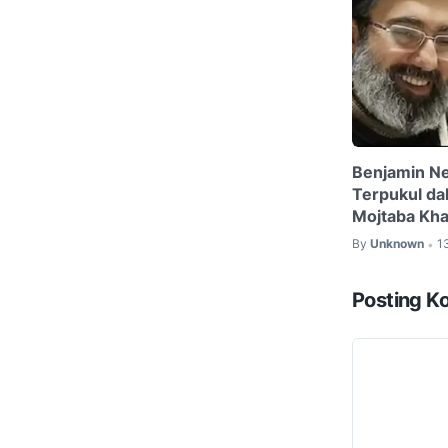
Benjamin Ne
Terpukul da
Mojtaba Kh
By
Unknown
1
•
Posting K