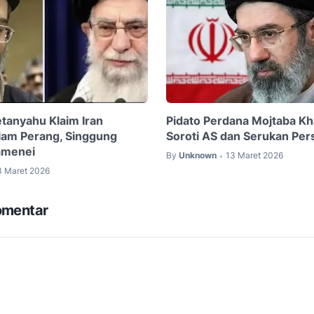
tanyahu Klaim Iran
Pidato Perdana Mojtaba K
lam Perang, Singgung
Soroti AS dan Serukan Per
amenei
By
Unknown
13 Maret 2026
•
3 Maret 2026
omentar