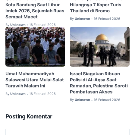
Kota Bandung Saat Libur
Hilangnya 7 Koper Turis
Imlek 2026, Sejumlah Ruas
Thailand di Bromo
Sempat Macet
By
Unknown
16 Februari 2026
•
By
Unknown
16 Februari 2026
•
Umat Muhammadiyah
Israel Siagakan Ribuan
Sulawesi Utara Mulai Salat
Polisi di Al-Aqsa Saat
Tarawih Malam Ini
Ramadan, Palestina Soroti
Pembatasan Akses
By
Unknown
16 Februari 2026
•
By
Unknown
16 Februari 2026
•
Posting Komentar