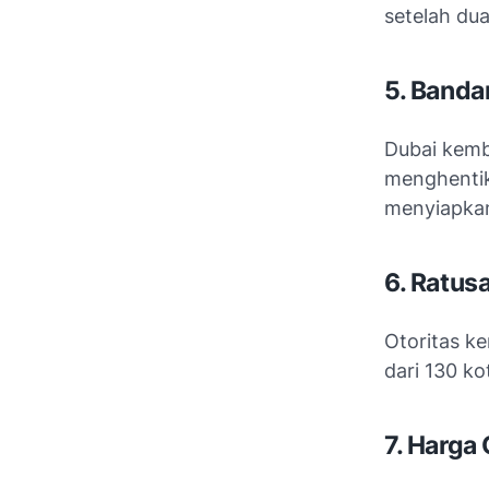
setelah du
5. Banda
Dubai
kemba
menghentik
menyiapkan
6. Ratus
Otoritas k
dari 130 ko
7. Harga