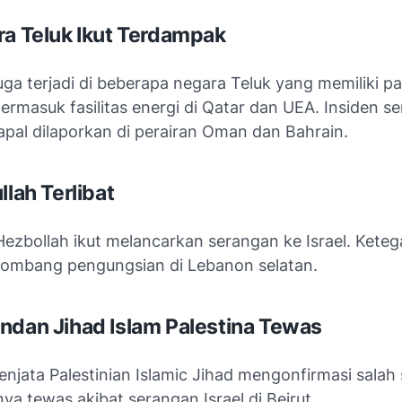
ra Teluk Ikut Terdampak
uga terjadi di beberapa negara Teluk yang memiliki p
 termasuk fasilitas energi di Qatar dan UEA. Insiden s
apal dilaporkan di perairan Oman dan Bahrain.
llah Terlibat
Hezbollah
ikut melancarkan serangan ke Israel. Keteg
ombang pengungsian di Lebanon selatan.
ndan Jihad Islam Palestina Tewas
enjata
Palestinian Islamic Jihad
mengonfirmasi salah 
a tewas akibat serangan Israel di Beirut.