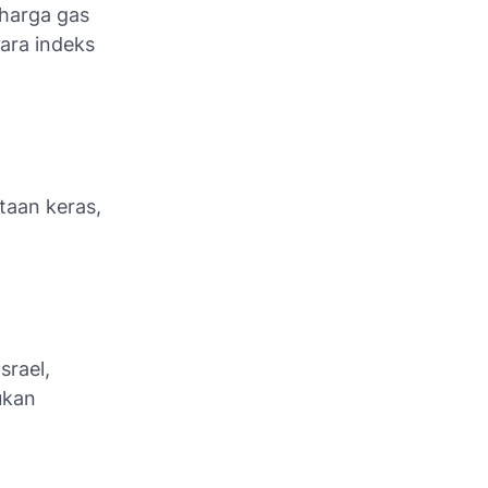
harga gas
tara indeks
aan keras,
srael,
ukan