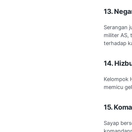
13. Nega
Serangan j
militer AS,
terhadap k
14. Hizbu
Kelompok
memicu gel
15. Koma
Sayap bers
komandanny