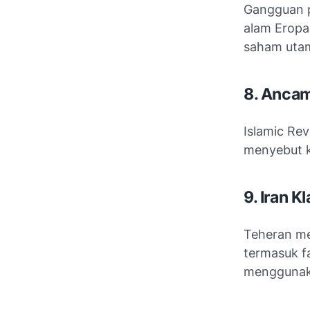
Gangguan p
alam Eropa 
saham uta
8. Ancam
Islamic Re
menyebut k
9. Iran 
Teheran me
termasuk f
menggunaka