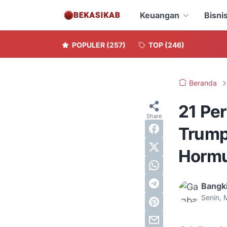
Keuangan
Bisni
POPULER
(257)
TOP
(246)
Beranda
21 Pe
Trump
Hormu
Bangki
Senin, 