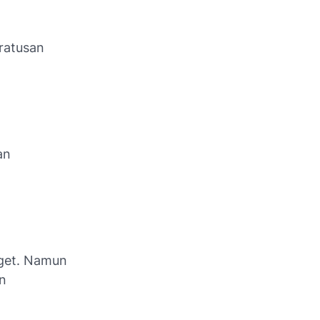
ratusan
an
get. Namun
n