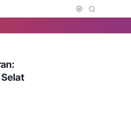
Dark Mode
ran:
 Selat