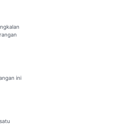
angkalan
erangan
angan ini
satu