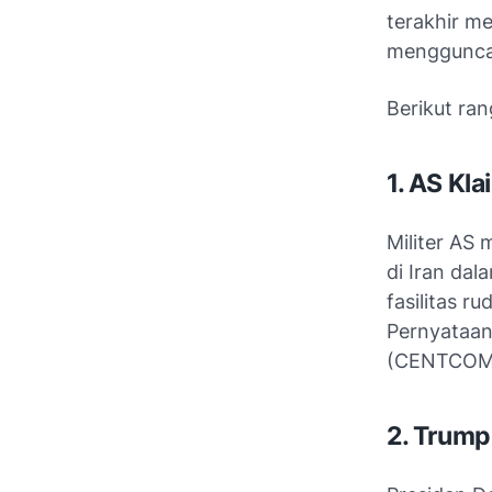
terakhir m
mengguncan
Berikut ra
1. AS Kl
Militer AS 
di Iran da
fasilitas r
Pernyataan
(CENTCOM
2. Trump: