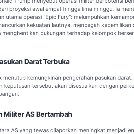
onald Trump
menyebut operasi militer berpotensi be
 dari proyeksi awal empat hingga lima minggu. Ia me
an utama operasi “Epic Fury”: melumpuhkan kemamp
hancurkan kekuatan lautnya, mencegah kepemilikan 
rta menghentikan dukungan terhadap kelompok bersenj
Pasukan Darat Terbuka
k menutup kemungkinan pengerahan pasukan darat. 
 keputusan tersebut akan disesuaikan dengan per
lapangan.
n Militer AS Bertambah
tara AS yang tewas dilaporkan meningkat menjadi e