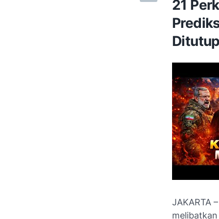
21 Per
Predik
Ditutu
JAKARTA – 
melibatka