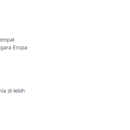
sempat
egara Eropa
a di lebih