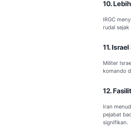
10. Lebi
IRGC menya
rudal sejak
11. Israe
Militer Isr
komando di
12. Fasil
Iran menudu
pejabat ba
signifikan.