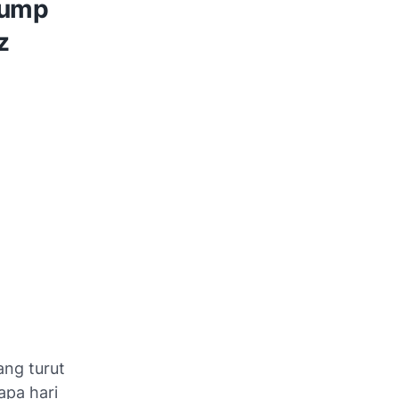
rump
z
ng turut
apa hari