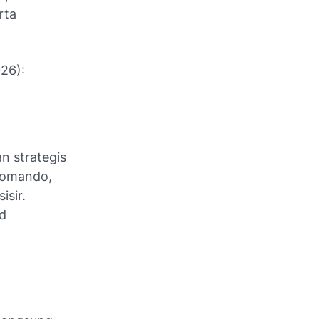
rta
26):
n strategis
 komando,
isir.
d