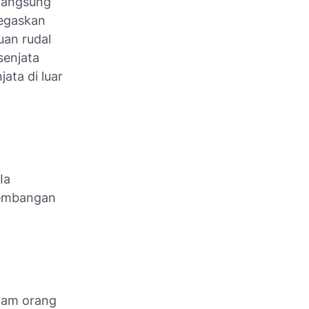
rlangsung
negaskan
uan rudal
senjata
ata di luar
Ia
kembangan
nam orang