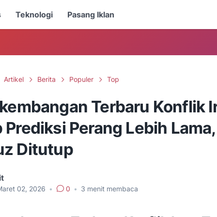
s
Teknologi
Pasang Iklan
Artikel
Berita
Populer
Top
rkembangan Terbaru Konflik I
 Prediksi Perang Lebih Lama,
z Ditutup
t
Maret 02, 2026
•
0
•
3
menit membaca