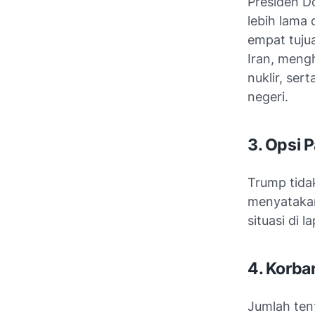
Presiden
D
lebih lama
empat tuju
Iran, meng
nuklir, se
negeri.
3. Opsi 
Trump tida
menyatakan
situasi di 
4. Korba
Jumlah ten